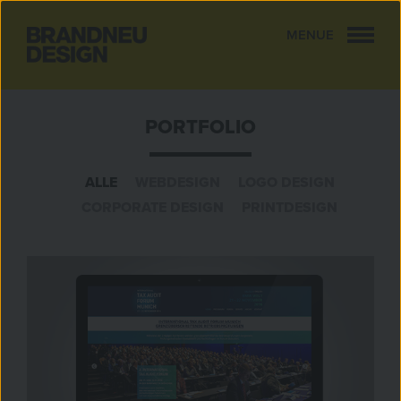
MENUE
CLOSE
PORTFOLIO
ALLE
WEBDESIGN
LOGO DESIGN
CORPORATE DESIGN
PRINTDESIGN