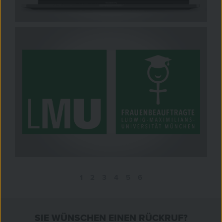
1
2
3
4
5
6
SIE WÜNSCHEN EINEN RÜCKRUF?