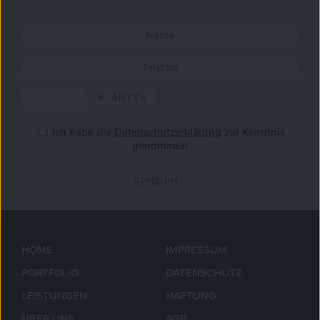
Ich habe die
Datenschutzerklärung
zur Kenntnis
genommen
SENDEN
»
HOME
IMPRESSUM
PORTFOLIO
DATENSCHUTZ
LEISTUNGEN
HAFTUNG
ÜBER UNS
AGB