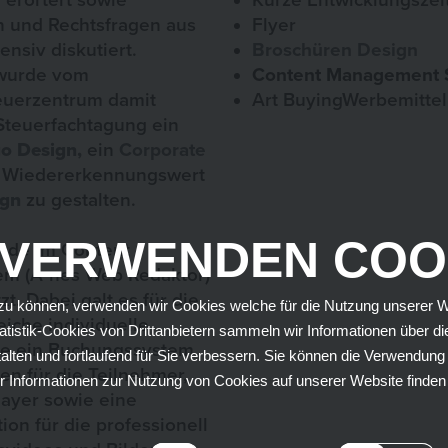
 erörtert sowie
Kurze Entwicklungszei
 und Rechtsfragen aus
Flyer
ensiv diskutiert.
Broschüren Design
wurde vom
Content Management 
teuerzentrum damit
Art BuyingWerbemittel
 Steuerfachtagung ein
o Design,
ein
Corporate
 Wiedererkennungswert
gn
zu gestalten.
 VERWENDEN COO
rde im Content
m (A-nes Web Redaktor)
t. Dabei galt es für die
u können, verwenden wir Cookies welche für die Nutzung unserer Webs
eiche individuelle
tatistik-Cookies von Drittanbietern sammeln wir Informationen über 
ie ein Buchungssystem
alten und fortlaufend für Sie verbessern. Sie können die Verwendun
en für die Teilnehmer,
ehr Informationen zur Nutzung von Cookies auf unserer Website finden
layer sowie eine
ion für die professionell