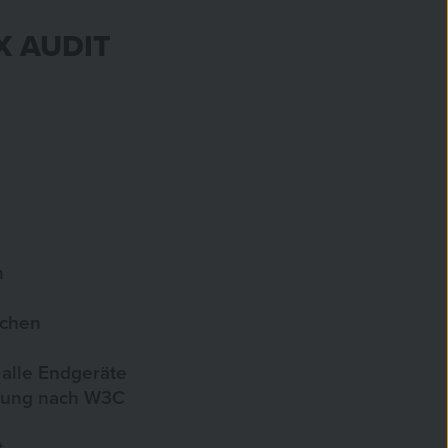
X AUDIT
n
nchen
 alle Endgeräte
rung nach W3C