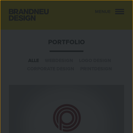
MENUE
CLOSE
PORTFOLIO
ALLE
WEBDESIGN
LOGO DESIGN
CORPORATE DESIGN
PRINTDESIGN