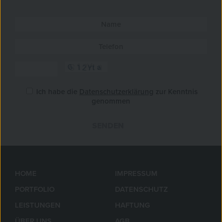
Ich habe die
Datenschutzerklärung
zur Kenntnis
genommen
SENDEN
»
HOME
IMPRESSUM
PORTFOLIO
DATENSCHUTZ
LEISTUNGEN
HAFTUNG
ÜBER UNS
AGB