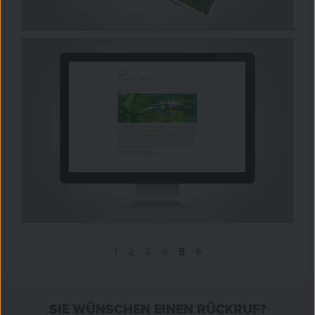
1
2
3
4
5
6
SIE WÜNSCHEN EINEN RÜCKRUF?