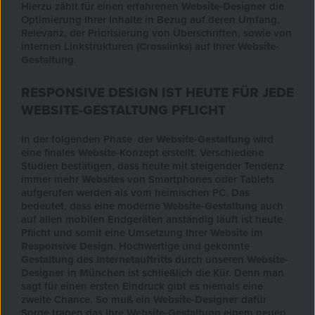
Hierzu zählt für einen erfahrenen
Website-Designer
die
Optimierung Ihrer Inhalte in Bezug auf deren Umfang,
Relevanz, der Priorisierung von Überschriften, sowie von
internen Linkstrukturen (
Crosslinks
) auf Ihrer
Website-
Gestaltung
.
RESPONSIVE DESIGN IST HEUTE FÜR JEDE
WEBSITE-GESTALTUNG PFLICHT
In der folgenden Phase der
Website-Gestaltung
wird
eine finales
Website
-Konzept erstellt. Verschiedene
Studien bestätigen, dass heute mit steigender Tendenz
immer mehr
Websites
von Smartphones oder Tablets
aufgerufen werden als vom heimischen PC. Das
bedeutet, dass eine moderne
Website-Gestaltung
auch
auf allen mobilen Endgeräten anständig läuft ist heute
Pflicht und somit eine Umsetzung Ihrer
Website
im
Responsive Design
. Hochwertige und gekonnte
Gestaltung
des
Internetauftritts
durch unseren
Website-
Designer
in
München
ist schließlich die Kür. Denn man
sagt für einen ersten Eindruck gibt es niemals eine
zweite Chance. So muß ein
Website-Designer
dafür
Sorge tragen das Ihre
Website-Gestaltung
einem neuen