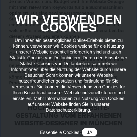
Je nach Wunsch und Budget wird Ihre
Website Onpage
mit Ihren relevanten
Keywords
für die
Suchmaschinen
optimiert. Für eine gewinnversprechende
WIR VERWENDEN
Suchmaschinenoptimierung
Onpage
und
Offpage
COOKIES
empfiehlt unser
Website-Designer
Ihnen Spezialisten,
welche Sie in enger, regelmäßigen Zusammenarbeit bei
diesem Prozess begleiten können.
Um Ihnen ein bestmögliches Online-Erlebnis bieten zu
können, verwenden wir Cookies welche für die Nutzung
Schließlich erfolgt der Launch Ihrer neuen
Website-
unserer Website essentiell erforderlich sind und auch
Gestaltung
durch den
Website-Designer
. Unter
Statistik-Cookies von Drittanbietern. Durch den Einsatz der
Berücksichtigung der technischen Anforderungen Ihrer
Statistik-Cookies von Drittanbietern sammeln wir
neuen
Website
empfehlen wir Ihnen den richtigen
Informationen über die Nutzung der Website durch unsere
Anbieter mit dem geeigneten Leistungspaket. Nun
Besucher. Somit können wir unsere Website
können Sie sich und Ihre Dienstleistungen oder Ihre
nutzerfreundlicher gestalten und fortlaufend für Sie
Produkte und Waren präsentieren und verkaufen.
verbessern. Sie können die Verwendung von Cookies für
Ihren Besuch auf unserer Website indivduell steuern und
einstellen. Mehr Informationen zur Nutzung von Cookies
auf unserer Website finden Sie in unserer
HOCHWERTIGE WEBSITE-
Datenschutzerklärung
.
GESTALTUNG VOM ERFAHRENEN
WEBSITE-DESIGNER IN MÜNCHEN
Essentielle Cookies:
JA