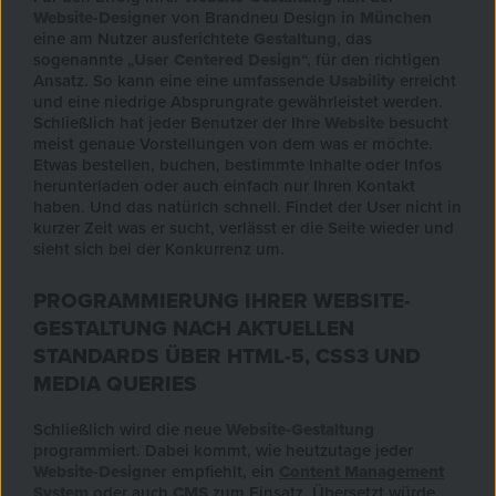
Website-Designer
von Brandneu Design in
München
eine am Nutzer ausferichtete
Gestaltung
, das
sogenannte „
User Centered Design
“, für den richtigen
Ansatz. So kann eine eine umfassende
Usability
erreicht
und eine niedrige Absprungrate gewährleistet werden.
Schließlich hat jeder Benutzer der Ihre
Website
besucht
meist genaue Vorstellungen von dem was er möchte.
Etwas bestellen, buchen, bestimmte Inhalte oder Infos
herunterladen oder auch einfach nur Ihren Kontakt
haben. Und das natürlch schnell. Findet der User nicht in
kurzer Zeit was er sucht, verlässt er die Seite wieder und
sieht sich bei der Konkurrenz um.
PROGRAMMIERUNG IHRER WEBSITE-
GESTALTUNG NACH AKTUELLEN
STANDARDS ÜBER HTML-5, CSS3 UND
MEDIA QUERIES
Schließlich wird die neue
Website-Gestaltung
programmiert. Dabei kommt, wie heutzutage jeder
Website-Designer
empfiehlt, ein
Content Management
System
oder auch
CMS
zum Einsatz. Übersetzt würde