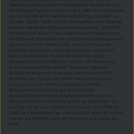
Übersetzt würde
Content Management System
Inhalts-
Verwaltungs-System bedeuten. Ein
CMS
wird verwendet,
um die Inhalte einer
Website
selbständig verwalten zu
können. Bilder, Texte oder die
Navigation
einer
Website
können mit einem
CMS
administriert werden. Ein
CMS
unterteilt sich dabei in ein sogenanntes
Frontend
und
ein
Backend
. Das Frontend eines
Content Management
Systems
stellt die Website dar, welche der User wie
gewohnt über seinen jeweiligen Browser betrachten
kann. Das Backend eines
CMS
ist ein mit einem
Passwort gesicherter Bereich, in dem die Verwaltung
Ihres Internetauftritts abläuft. Brandneu
Website-
Erstellung München
verwendet verschiedene
CMS-
Systeme
, wie
Typo3
oder
Word Press
(Opensource-
Lösungen). Auch unser hauseigenes
Content
Management System
ist auf Grund seines
ausgezeichneten Preis-Leistungs-Verhältnisses und
seiner einfachen Handhabung sehr zu empfehlen. Das
Coding erfolgt nach aktuellen Standards mit
HTML-5
,
CSS3
und
Media Queries
. Und natürlich achte Brandneu
Design auf Validität nach den formalen Standards des
W3C
.