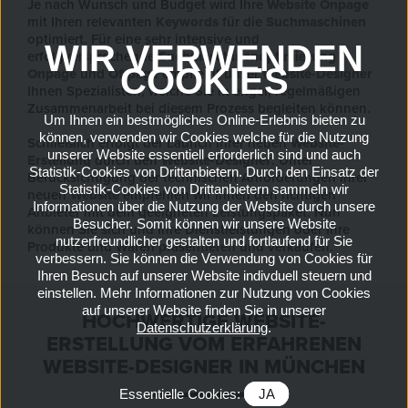
Je nach Wunsch und Budget wird Ihre
Website Onpage
mit Ihren relevanten
Keywords
für die
Suchmaschinen
optimiert. Für eine sehr intensive und
WIR VERWENDEN
erfolgversprechende
Suchmaschinenoptimierung
COOKIES
Onpage
und
Offpage
empfiehlt unser
Website-Designer
Ihnen Spezialisten, welche Sie in enger, regelmäßigen
Zusammenarbeit bei diesem Prozess begleiten können.
Um Ihnen ein bestmögliches Online-Erlebnis bieten zu
können, verwenden wir Cookies welche für die Nutzung
Schließlich erfolgt der Launch Ihrer neuen
Website-
unserer Website essentiell erforderlich sind und auch
Erstellung
durch den
Website-Designer
. Unter
Statistik-Cookies von Drittanbietern. Durch den Einsatz der
Berücksichtigung der technischen Anforderungen Ihrer
Statistik-Cookies von Drittanbietern sammeln wir
neuen
Website
empfehlen wir Ihnen den richtigen
Informationen über die Nutzung der Website durch unsere
Anbieter mit dem geeigneten Leistungspaket. Nun
Besucher. Somit können wir unsere Website
können Sie sich und Ihre Dienstleistungen oder Ihre
nutzerfreundlicher gestalten und fortlaufend für Sie
Produkte und Waren präsentieren und verkaufen.
verbessern. Sie können die Verwendung von Cookies für
Ihren Besuch auf unserer Website indivduell steuern und
einstellen. Mehr Informationen zur Nutzung von Cookies
auf unserer Website finden Sie in unserer
HOCHWERTIGE WEBSITE-
Datenschutzerklärung
.
ERSTELLUNG VOM ERFAHRENEN
WEBSITE-DESIGNER IN MÜNCHEN
Essentielle Cookies:
JA