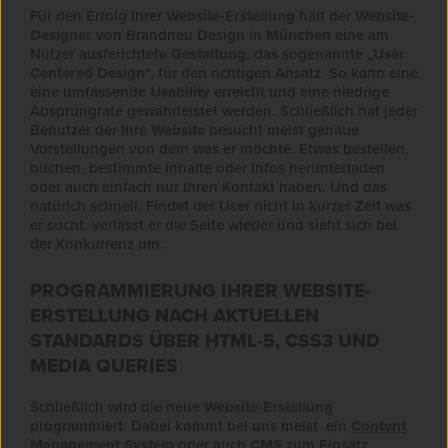
Für den Erfolg Ihrer
Website-Erstellung
hält der
Website-
Designer
von Brandneu Design in
München
eine am
Nutzer ausferichtete
Gestaltung
, das sogenannte „
User
Centered Design
“, für den richtigen Ansatz. So kann eine
eine umfassende
Usability
erreicht und eine niedrige
Absprungrate gewährleistet werden. Schließlich hat jeder
Benutzer der Ihre
Website
besucht meist genaue
Vorstellungen von dem was er möchte. Etwas bestellen,
buchen, bestimmte Inhalte oder Infos herunterladen
oder auch einfach nur Ihren Kontakt haben. Und das
natürlch schnell. Findet der User nicht in kurzer Zeit was
er sucht, verlässt er die Seite wieder und sieht sich bei
der Konkurrenz um.
PROGRAMMIERUNG IHRER WEBSITE-
ERSTELLUNG NACH AKTUELLEN
STANDARDS ÜBER HTML-5, CSS3 UND
MEDIA QUERIES
Schließlich wird die neue
Website-Erstellung
programmiert. Dabei kommt bei uns meist ein
Content
Management System
oder auch
CMS
zum Einsatz.