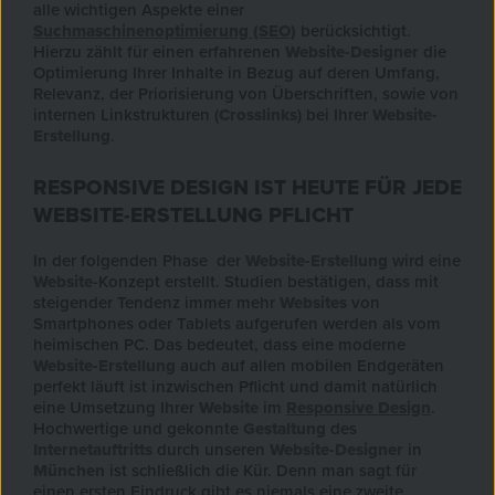
alle wichtigen Aspekte einer
Suchmaschinenoptimierung (SEO)
berücksichtigt.
Hierzu zählt für einen erfahrenen
Website-Designer
die
Optimierung Ihrer Inhalte in Bezug auf deren Umfang,
Relevanz, der Priorisierung von Überschriften, sowie von
internen Linkstrukturen (
Crosslinks
) bei Ihrer
Website-
Erstellung
.
RESPONSIVE DESIGN IST HEUTE FÜR JEDE
WEBSITE-ERSTELLUNG PFLICHT
In der folgenden Phase der
Website-Erstellung
wird eine
Website
-Konzept erstellt. Studien bestätigen, dass mit
steigender Tendenz immer mehr
Websites
von
Smartphones oder Tablets aufgerufen werden als vom
heimischen PC. Das bedeutet, dass eine moderne
Website-Erstellung
auch auf allen mobilen Endgeräten
perfekt läuft ist inzwischen Pflicht und damit natürlich
eine Umsetzung Ihrer
Website
im
Responsive Design
.
Hochwertige und gekonnte
Gestaltung
des
Internetauftritts
durch unseren
Website-Designer
in
München
ist schließlich die Kür. Denn man sagt für
einen ersten Eindruck gibt es niemals eine zweite