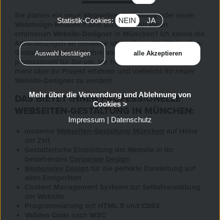
Sie planen ein neue
Webseiten-Gestaltung
oder einen
Statistik-Cookies:
NEIN
JA
Webdesign-Relaunch
und suchen dafür einen
erfahrenen
Website-Designer
in
München
? Ich kenne die
Anforderungen an moderne und zeitgemäße
Webseiten-
Gestaltung
und setzte Ihre Vorhaben im
Internet
professionell für Sie um. Ich freue mich schon darauf
mehr über Ihr Projekt erfahren und vielleicht Ihr neuer
Website-Designer
zu werden!
Mehr über die Verwendung und Ablehnung von
DAS BIETET IHNEN PROFESSIONELLE
Cookies >
WEBSEITEN-GESTALTUNG IN MÜNCHEN:
Impressum
|
Datenschutz
moderne
Webseiten-Gestaltung
München
auf Höhe
der Zeit
Gestalterische Einbindung der
Website
in Ihr
bestehendes
Corporate Design
Responsive Design
für die perfekte Darstellung auf
allen Endgeräten
Content Management Systeme zur Selbstverwaltung
der Website
Programmierung
mit
HTML 5
und
CSS3
Validen Code
nach
W3C