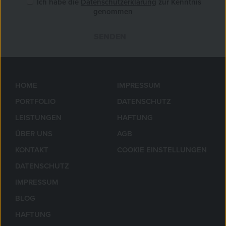
Ich habe die
Datenschutzerklärung
zur Kenntnis
genommen
SENDEN
»
HOME
IMPRESSUM
PORTFOLIO
DATENSCHUTZ
LEISTUNGEN
HAFTUNG
ÜBER UNS
AGB
KONTAKT
COOKIE EINSTELLUNGEN
DATENSCHUTZ
IMPRESSUM
BLOG
HAFTUNG