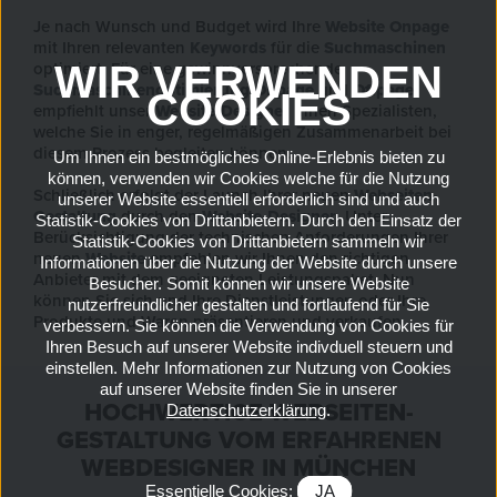
Je nach Wunsch und Budget wird Ihre
Website Onpage
mit Ihren relevanten
Keywords
für die
Suchmaschinen
WIR VERWENDEN
optimiert. Für eine gewinnversprechende
Suchmaschinenoptimierung
Onpage
und
Offpage
COOKIES
empfiehlt unser
Website-Designer
Ihnen Spezialisten,
welche Sie in enger, regelmäßigen Zusammenarbeit bei
diesem Prozess begleiten können.
Um Ihnen ein bestmögliches Online-Erlebnis bieten zu
können, verwenden wir Cookies welche für die Nutzung
Schließlich erfolgt der Launch Ihrer neuen
Webseiten-
unserer Website essentiell erforderlich sind und auch
Gestaltung
durch den
Website-Designer
. Unter
Statistik-Cookies von Drittanbietern. Durch den Einsatz der
Berücksichtigung der technischen Anforderungen Ihrer
Statistik-Cookies von Drittanbietern sammeln wir
neuen
Website
empfehlen wir Ihnen den richtigen
Informationen über die Nutzung der Website durch unsere
Anbieter mit dem geeigneten Leistungspaket. Nun
Besucher. Somit können wir unsere Website
können Sie sich und Ihre Dienstleistungen oder Ihre
nutzerfreundlicher gestalten und fortlaufend für Sie
Produkte und Waren präsentieren und verkaufen.
verbessern. Sie können die Verwendung von Cookies für
Ihren Besuch auf unserer Website indivduell steuern und
einstellen. Mehr Informationen zur Nutzung von Cookies
auf unserer Website finden Sie in unserer
HOCHWERTIGE WEBSEITEN-
Datenschutzerklärung
.
GESTALTUNG VOM ERFAHRENEN
WEBDESIGNER IN MÜNCHEN
Essentielle Cookies:
JA