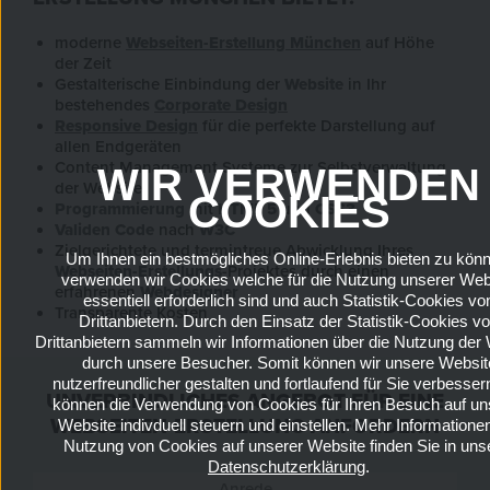
moderne
Webseiten-Erstellung
München
auf Höhe
der Zeit
Gestalterische Einbindung der
Website
in Ihr
bestehendes
Corporate Design
Responsive Design
für die perfekte Darstellung auf
allen Endgeräten
Content Management Systeme zur Selbstverwaltung
WIR VERWENDEN
der Website
COOKIES
Programmierung
mit
HTML 5
und
CSS3
Validen Code
nach
W3C
Zielgerichtete und termintreue Abwicklung Ihres
Um Ihnen ein bestmögliches Online-Erlebnis bieten zu kön
Webseiten-Erstellungs
-Projektes durch einen
verwenden wir Cookies welche für die Nutzung unserer Web
erfahrenen
Webdesigner
essentiell erforderlich sind und auch Statistik-Cookies vo
Transparente Kosten
Drittanbietern. Durch den Einsatz der Statistik-Cookies v
Drittanbietern sammeln wir Informationen über die Nutzung der
durch unsere Besucher. Somit können wir unsere Websit
nutzerfreundlicher gestalten und fortlaufend für Sie verbesser
UNVERBINDLICHES ANGEBOT FÜR EINE
können die Verwendung von Cookies für Ihren Besuch auf un
WEBSEITEN-ERSTELLUNG ANFORDERN
Website indivduell steuern und einstellen. Mehr Informatione
Nutzung von Cookies auf unserer Website finden Sie in uns
Datenschutzerklärung
.