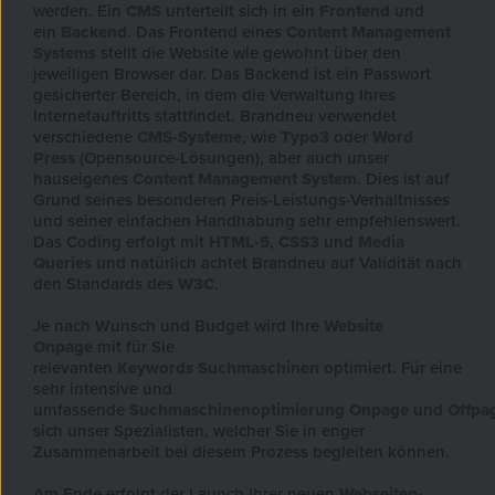
werden. Ein
CMS
unterteilt sich in ein
Frontend
und
ein
Backend
. Das Frontend eines
Content Management
Systems
stellt die Website wie gewohnt über den
jeweiligen Browser dar. Das Backend ist ein Passwort
gesicherter Bereich, in dem die Verwaltung Ihres
Internetauftritts stattfindet. Brandneu verwendet
verschiedene
CMS-Systeme
, wie
Typo3
oder
Word
Press
(Opensource-Lösungen), aber auch unser
hauseigenes
Content Management System.
Dies ist auf
Grund seines besonderen Preis-Leistungs-Verhältnisses
und seiner einfachen Handhabung sehr empfehlenswert.
Das Coding erfolgt mit
HTML-5
,
CSS3
und
Media
Queries u
nd natürlich achtet Brandneu auf Validität nach
den Standards des
W3C
.
Je nach Wunsch und Budget wird Ihre
Website
Onpage
mit für Sie
relevanten
Keywords
Suchmaschinen
optimiert. Für eine
sehr intensive und
umfassende
Suchmaschinenoptimierung
Onpage
und
Offpa
sich unser Spezialisten, welcher Sie in enger
Zusammenarbeit bei diesem Prozess begleiten können.
Am Ende erfolgt der Launch Ihrer neuen
Webseiten-