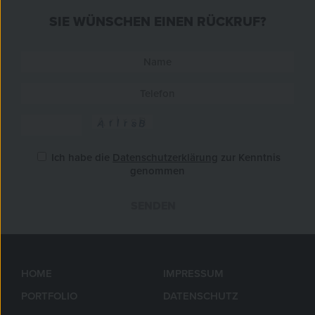
SIE WÜNSCHEN EINEN RÜCKRUF?
Ich habe die
Datenschutzerklärung
zur Kenntnis
genommen
SENDEN
»
HOME
IMPRESSUM
PORTFOLIO
DATENSCHUTZ