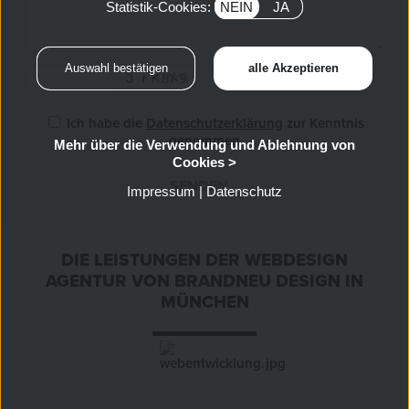
Statistik-Cookies:
NEIN
JA
Ich habe die
Datenschutzerklärung
zur Kenntnis
genommen
Mehr über die Verwendung und Ablehnung von
Cookies >
SENDEN
»
Impressum
|
Datenschutz
DIE LEISTUNGEN DER WEBDESIGN
AGENTUR VON BRANDNEU DESIGN IN
MÜNCHEN