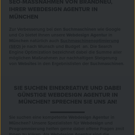
SEO-MASSNAHMEN VON BRANDNEU,
IHRER WEBDESIGN AGENTUR IN
MÜNCHEN
Zur Verbesserung bei den
Suchmaschinen
wie Google
und Co bietet Ihnen unsere
Webdesign Agentur
in
München
natürlich auch
Suchmaschinenoptimierung
(SEO)
je nach Wunsch und Budget an. Die Search
Engine Optimization bezeichnet dabei die Summe aller
möglichen Maßnahmen zur nachhaltigen Steigerung
von
Websites
in den Ergebnislisten der
Suchmaschinen
.
SIE SUCHEN EINEKREATIVE UND DABEI
GÜNSTIGE WEBDESIGN AGENTUR IN
MÜNCHEN? SPRECHEN SIE UNS AN!
Sie suchen eine kompetente
Webdesign Agentur
in
München
? Unsere Spezialisten für
Webdesign
und
Programmierung
helfen gerne dabei offene Fragen zmit
Ihnen zu klären. Als
Webdesign Agentur
sind die