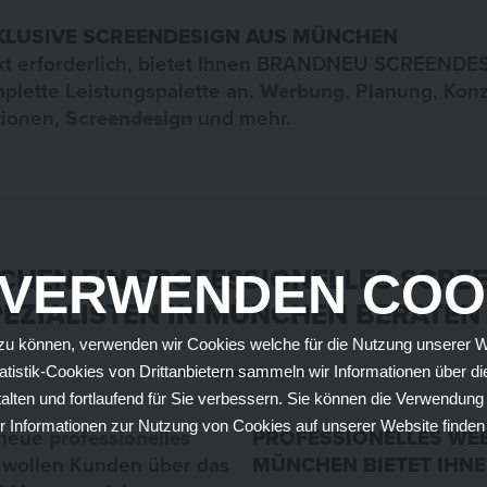
NKLUSIVE SCREENDESIGN AUS MÜNCHEN
jekt erforderlich, bietet Ihnen BRANDNEU SCREEND
plette Leistungspalette an.
Werbung
, Planung, Konz
ationen,
Screendesign
und mehr.
CHEN EIN PROFESSIONELLES SCRE
 VERWENDEN COO
EZIALISTEN IN MÜNCHEN BERATEN 
u können, verwenden wir Cookies welche für die Nutzung unserer Webs
tatistik-Cookies von Drittanbietern sammeln wir Informationen über 
alten und fortlaufend für Sie verbessern. Sie können die Verwendun
ehr Informationen zur Nutzung von Cookies auf unserer Website finden
 neue
professionelles
PROFESSIONELLES WEB
e wollen Kunden über das
MÜNCHEN BIETET IHNE