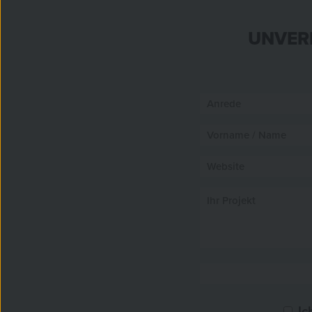
UNVER
Ic