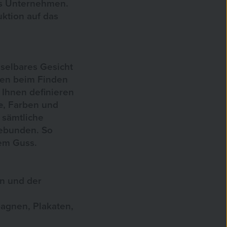
es Unternehmen.
ktion auf das
hselbares Gesicht
nen beim Finden
Ihnen definieren
e
, Farben und
sämtliche
ebunden. So
nem Guss.
gn und der
agnen, Plakaten,