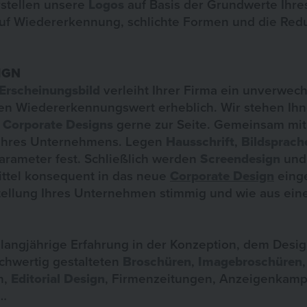
rstellen unsere
Logos
auf Basis der Grundwerte Ihr
auf Wiedererkennung, schlichte Formen und die Redu
IGN
Erscheinungsbild
verleiht Ihrer Firma ein unverwec
hren Wiedererkennungswert erheblich. Wir stehen Ih
n
Corporate Designs
gerne zur Seite. Gemeinsam mit 
 Ihres Unternehmens. Legen
Hausschrift
,
Bildsprach
arameter fest. Schließlich werden
Screendesign
und 
ttel konsequent in das neue
Corporate Design
eing
stellung Ihres Unternehmen stimmig und wie aus ei
 langjährige Erfahrung in der Konzeption, dem Desi
chwertig gestalteten
Broschüren
,
Imagebroschüren
,
n,
Editorial Design
, Firmenzeitungen, Anzeigenkamp
 …