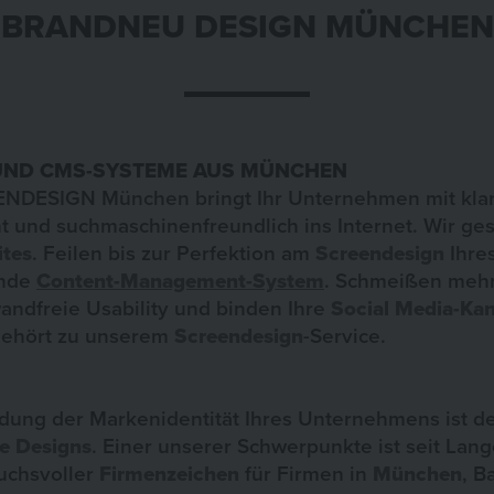
BRANDNEU DESIGN MÜNCHEN
UND CMS-SYSTEME AUS MÜNCHEN
DESIGN München bringt Ihr Unternehmen mit kl
 und suchmaschinenfreundlich ins Internet. Wir ges
tes
. Feilen bis zur Perfektion am
Screendesign
Ihre
ende
Content-Management-System
. Schmeißen mehr
wandfreie Usability und binden Ihre
Social Media-Kan
gehört zu unserem
Screendesign
-Service.
dung der Markenidentität Ihres Unternehmens ist de
e Designs
. Einer unserer Schwerpunkte ist seit Lan
uchsvoller
Firmenzeichen
für Firmen in
München
, B