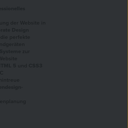
essionelles
ung der Website in
rate Design
 die perfekte
Endgeräten
 Systeme
zur
Website
TML 5
und
CSS3
3C
mintreue
endesign
-
tenplanung