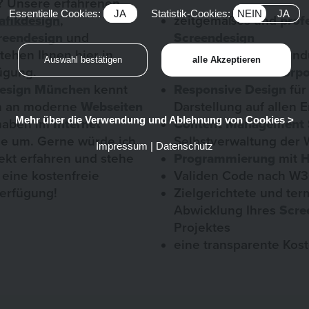
? Unsere erfahrenen
Essentielle Cookies:
JA
Statistik-Cookies:
NEIN
JA
afikdesign
,
zeitgemäßes und
prof
reendesign
und
Screendesign
tehen Ihnen hier in
Gestalterische Einbind
ügung.
Ihr bestehendes
Corpo
esign
München
kennt
Responsive Design
für
n an moderne
Webseiten
Darstellung auf allen 
Mehr über die Verwendung und Ablehnung von Cookies >
rhaben im
Internet
Content Management
Sie um. Gerne würde ich
Selbstverwaltung der 
Impressum
|
Datenschutz
ekt erfahren und stehe
Programmierung
mit
H
 eine kostenfreie
Validen Code nach W
Verfügung!
Zielgerichtete und ter
Abwicklung Ihres
Scre
Projektes
eine transparente Kos