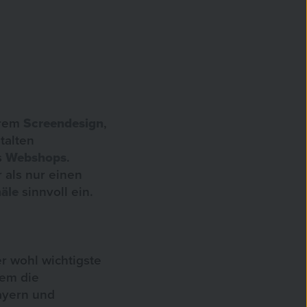
arem
Screendesign
,
talten
s
Webshops
.
 als nur einen
äle
sinnvoll ein.
r wohl wichtigste
gem die
ayern und