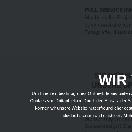
FULL SERVICE I
Macht es Ihr Pro
auch sonst die kom
Fotografie, Illustr
SIE WÜNS
WIR
UNSERE SP
Um Ihnen ein bestmögliches Online-Erlebnis bieten z
Cookies von Drittanbietern. Durch den Einsatz der S
können wir unsere Website nutzerfreundlicher gest
indivduell steuern und einstellen. M
Sie benötigen ein
Screendesign
? Si