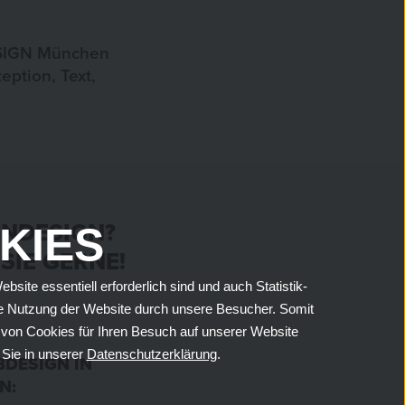
ESIGN München
eption, Text,
ENDESIGN?
KIES
SIE GERNE!
ite essentiell erforderlich sind und auch Statistik-
die Nutzung der Website durch unsere Besucher. Somit
g von Cookies für Ihren Besuch auf unserer Website
 Sie in unserer
Datenschutzerklärung
.
DESIGN IN
N: