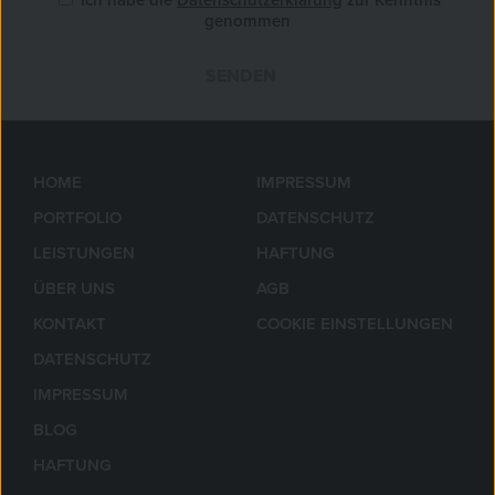
genommen
SENDEN
»
HOME
IMPRESSUM
PORTFOLIO
DATENSCHUTZ
LEISTUNGEN
HAFTUNG
ÜBER UNS
AGB
KONTAKT
COOKIE EINSTELLUNGEN
DATENSCHUTZ
IMPRESSUM
BLOG
HAFTUNG