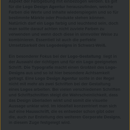
Aspekt der Farbgebung mit einbezogen werden. Es gilt
für die
Logo Design Agentur
herauszufinden, welche
Farben die Werte und Inhalte wiederspiegeln und so für
bestimmte Märkte oder Produkte stehen können.
Natürlich darf ein
Logo
farbig und leuchtend sein, doch
man sollte darauf achten nicht zuviele Farben zu
verwenden und wenn doch diese in sinnvoller Weise zu
kombinieren. Essentiell ist auch die perfekte
Umsetzbarkeit des
Logodesigns
in Schwarz-Weiß.
Ein besonderer Fokus bei der
Logo-Gestaltung
liegt in
der Auswahl der richtigen und für ein
Logo
geeigneten
Schrift.
Die Typografie
macht einen Großteil des
Logo-
Designs
aus und so ist hier besondere Achtsamkeit
gefragt. Eine
Logo Design Agentur
sollte in der Regel
nicht mit mehr als zwei Schriften bei der Gestaltung
eines
Logos
arbeiten. Bei vielen verschiedenen Schriften
und Schriftschnitten steigt die Wahrscheinlichkeit, dass
das Design überladen wirkt und somit die visuelle
Aussage unklar wird. Im Idealfall konzentriert man sich
auf eine
Hausschrift
, die es entweder schon gibt oder
die, auch zur Erstellung des weiteren
Corporate Designs
,
in diesem Zuge festgelegt wird.