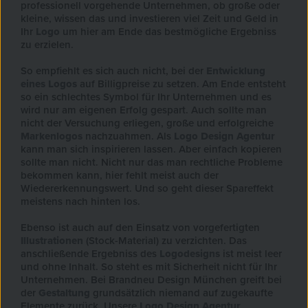
professionell vorgehende Unternehmen, ob große oder
kleine, wissen das und investieren viel Zeit und Geld in
Ihr
Logo
um hier am Ende das bestmögliche Ergebniss
zu erzielen.
So empfiehlt es sich auch nicht, bei der
Entwicklung
eines Logos
auf Billigpreise zu setzen. Am Ende entsteht
so ein schlechtes Symbol für Ihr Unternehmen und es
wird nur am eigenen Erfolg gespart. Auch sollte man
nicht der Versuchung erliegen, große und erfolgreiche
Markenlogos
nachzuahmen. Als
Logo Design Agentur
kann man sich inspirieren lassen. Aber einfach kopieren
sollte man nicht. Nicht nur das man rechtliche Probleme
bekommen kann, hier fehlt meist auch der
Wiedererkennungswert. Und so geht dieser Spareffekt
meistens nach hinten los.
Ebenso ist auch auf den Einsatz von vorgefertigten
Illustrationen
(Stock-Material) zu verzichten. Das
anschließende Ergebniss des
Logodesigns
ist meist leer
und ohne Inhalt. So steht es mit Sicherheit nicht für Ihr
Unternehmen. Bei Brandneu Design München greift bei
der
Gestaltung
grundsätzlich niemand auf zugekaufte
Elemente zurück. Unsere
Logo Design Agentur