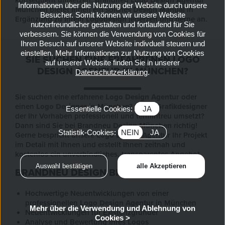
Informationen über die Nutzung der Website durch unsere
München
bietet Ihnen ein solches
Design Manual
in
Besucher. Somit können wir unsere Website
Ergänzung zu Ihrem
Logodesign
jederzeit und gerne an.
nutzerfreundlicher gestalten und fortlaufend für Sie
verbessern. Sie können die Verwendung von Cookies für
Ihren Besuch auf unserer Website indivduell steuern und
einstellen. Mehr Informationen zur Nutzung von Cookies
SIE SUCHEN EINE ERFAHRENEN LOGO
auf unserer Website finden Sie in unserer
DESIGN AGENTUR IN MÜNCHEN?
Datenschutzerklärung
.
Sie suchen eine erfahrene
Logo Design Agentur
oder
einen
Logo Designer
in München? Einen
Grafikdesigner
Essentielle Cookies:
JA
der Ihr Vorhaben professionell und termintreu umsetzt?
Dann sind Sie bei Brandneu
Design München
richtig!
Statistik-Cookies:
NEIN
JA
Gerne bespricht unsere
Logo Design Agentur
Ihr Projekt
im Detail mit Ihnen und erstellt Ihnen zeitnah und
kostenlos ein unverbindliches, transparentes Angebot.
BRANDNEU DESIGN BIETET IHNEN:
Hochwertige Neuentwicklungen von einer
professionellen
Logo Design Agentur
in München
Mehr über die Verwendung und Ablehnung von
Neuentwicklungen für Existenzgründer
Cookies >
Analyse und Bewertung Ihres
Logos