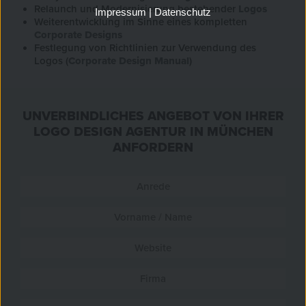
Relaunch und Modernisierung bestehender
Logos
Impressum
|
Datenschutz
Weiterentwicklung im Sinne eines kompletten
Corporate Designs
Festlegung von Richtlinien zur Verwendung des
Logos (
Corporate Design Manual
)
UNVERBINDLICHES ANGEBOT VON IHRER
LOGO DESIGN AGENTUR IN MÜNCHEN
ANFORDERN