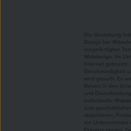
Die Gestaltung
in
Design bei
Münch
vorgefertigten Tem
Webdesign
, Ihr U
Internet gebracht.
Geschwindigkeit u
wird gesurft. Es 
Reisen in den Url
und Dienstleistung
individuelle Webd
zum geschäftlichen
akquirieren, Produ
ein Unternehmen 
Präsenz zeigen. G