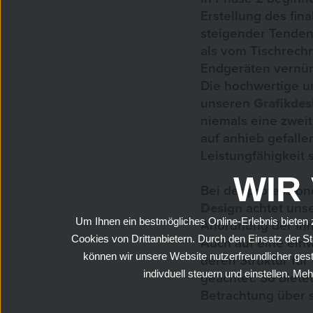
Erstellung des fin
steigender Tende
als vom Tischrech
Endgeräten vernünf
Die hochwertige u
unseren
Grafikdes
niemals eine zwei
auf anhieb gefall
Leistungfähigkeit 
WIR
Bei der professio
Design
achtet uns
Um Ihnen ein bestmögliches Online-Erlebnis bieten z
Anordnung der Inh
Cookies von Drittanbietern. Durch den Einsatz der S
Auch auf eine einw
können wir unsere Website nutzerfreundlicher gest
deren Struktur für
indivduell steuern und einstellen. M
geachtet. So bietet
Betrachtung über 