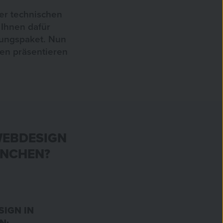
der technischen
Ihnen dafür
stungspaket. Nun
ren präsentieren
WEBDESIGN
ÜNCHEN?
SIGN IN