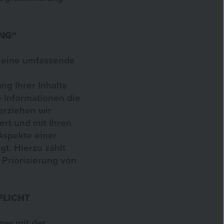
NG“
f eine umfassende
ng Ihrer Inhalte
 Informationen die
erziehen wir
ert und mit Ihren
Aspekte einer
gt. Hierzu zählt
 Priorisierung von
FLICHT
ner
mit der