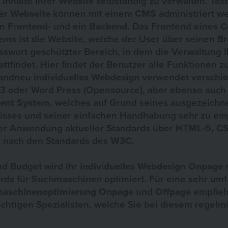
Inhalte Ihrer
Website
selbständig zu verwalten. Text
er
Webseite
können mit einem
CMS
administriert w
in
Frontend
- und ein
Backend
. Das Frontend eines
C
ems
ist die Website, welche der User über seinen Br
asswort geschützter Bereich, in dem die Verwaltung
attfindet. Hier findet der Benutzer alle Funktionen z
randneu
individuelles Webdesign
verwendet verschi
o3 oder Word Press (Opensource), aber ebenso auch
ent System
, welches auf Grund seines ausgezeichne
nisses und seiner einfachen Handhabung sehr zu emp
ter Anwendung aktueller Standards über
HTML-5, C
e nach den Standards des
W3C
.
d Budget wird Ihr
individuelles Webdesign
Onpage
m
rds
für
Suchmaschinen
optimiert. Für eine sehr um
aschinenoptimierung Onpage
und
Offpage
empfieh
ichtigen Spezialisten, welche Sie bei diesem regel