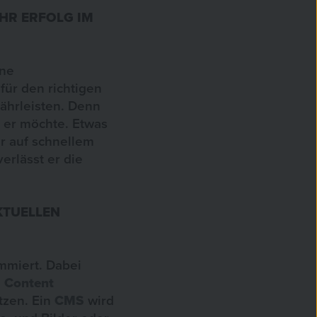
HR ERFOLG IM
ine
, für den richtigen
ährleisten. Denn
 er möchte. Etwas
r auf schnellem
verlässt er die
KTUELLEN
mmiert. Dabei
.
Content
tzen. Ein
CMS
wird