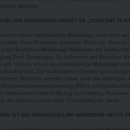
duellen Website
.
DUELLEM WEBDESIGN HEISST ES „CONTENT IS KI
lisation eines
individuellen Webdesign
wird stets au
sation Ihres Projektes geachtet. Noch vor Start der
 plant Brandneu
Webdesign München
die Aufbereitu
igung Ihrer Zielgruppe. So bekommt der Benutzer die
 will. Gibt es schon ein
individuelles Webdesign
unt
tandsaufnahme. Der vorhandene
Content
wird analysi
stimmt. Natürlich werden dabei auch die wichtigen 
e
-
Suchmaschinenoptimierung (SEO)
mit berücksichti
er Webseiteninhalte in Bezug auf Umfang, Relevanz,
e die interne Linkstruktur (
Crosslinks
) der Seite.
IGN IST BEI INDIVIDUELLEM WEBDEIGN HEUTE P
t unser
Grafikdesigner
und
professioneller Webdesig