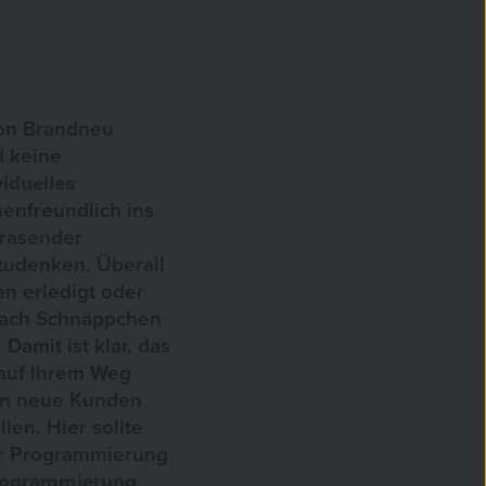
von Brandneu
d keine
viduelles
enfreundlich ins
 rasender
zudenken. Überall
en erledigt oder
 nach Schnäppchen
amit ist klar, das
auf Ihrem Weg
gn
neue Kunden
len. Hier sollte
r Programmierung
ogrammierung