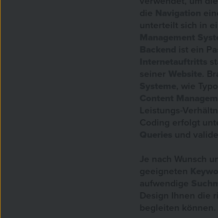
verwendet, um die 
die
Navigation
ein
unterteilt sich in e
Management Syst
Backend
ist ein P
Internetauftritts
st
seiner
Website
. B
Systeme
, wie Typ
Content Managem
Leistungs-Verhält
Coding erfolgt un
Queries
und valid
Je nach Wunsch un
geeigneten
Keywo
aufwendige
Suchm
Design Ihnen die r
begleiten können.