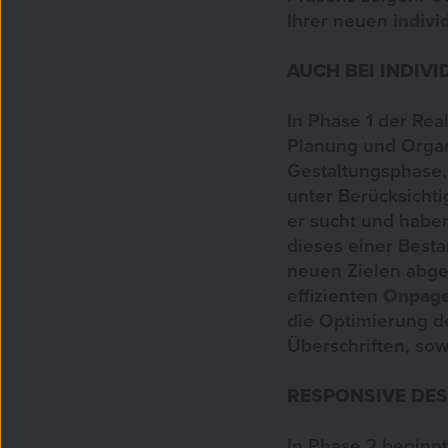
Ihrer neuen
indivi
AUCH BEI INDIVI
In Phase 1 der Rea
Planung und Organi
Gestaltungsphase,
unter Berücksicht
er sucht und haben
dieses einer Bes
neuen Zielen abge
effizienten
Onpag
die Optimierung d
Überschriften, sowi
RESPONSIVE DES
In Phase 2 beginn