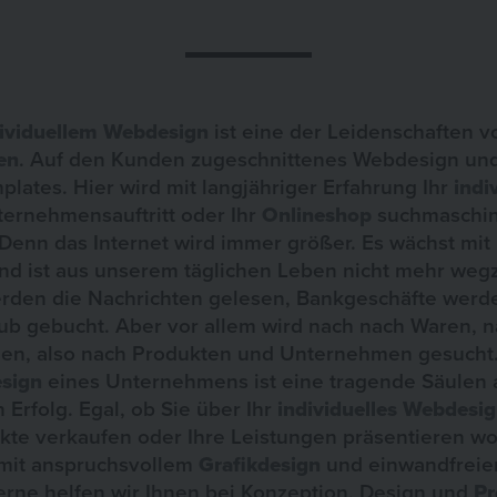
dividuellem Webdesign
ist eine der Leidenschaften 
en
. Auf den Kunden zugeschnittenes Webdesign un
plates. Hier wird mit langjähriger Erfahrung Ihr
indi
nternehmensauftritt oder Ihr
Onlineshop
suchmaschin
 Denn das Internet wird immer größer. Es wächst mit
nd ist aus unserem täglichen Leben nicht mehr weg
werden die Nachrichten gelesen, Bankgeschäfte werd
aub gebucht. Aber vor allem wird nach nach Waren,
en, also nach Produkten und Unternehmen gesucht. D
esign
eines Unternehmens ist eine tragende Säulen 
 Erfolg. Egal, ob Sie über Ihr
individuelles Webdesi
kte verkaufen oder Ihre Leistungen präsentieren wol
mit anspruchsvollem
Grafikdesign
und einwandfreie
erne helfen wir Ihnen bei Konzeption, Design und
Pr