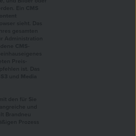
e, und Bilder oder
erden. Ein
CMS
ontent
owser sieht. Das
 Ihres gesamten
ur Administration
edene
CMS-
 einhauseigenes
ten Preis-
fehlen ist. Das
SS3
und
Media
it den für Sie
fangreiche und
lt Brandneu
mäßigen Prozess