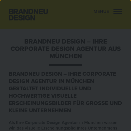
MENUE
CLOSE
BRANDNEU DESIGN – IHRE
CORPORATE DESIGN AGENTUR AUS
MÜNCHEN
BRANDNEU DESIGN – IHRE CORPORATE
DESIGN AGENTUR IN MÜNCHEN
GESTALTET INDIVIDUELLE UND
HOCHWERTIGE VISUELLE
ERSCHEINUNGSBILDER FÜR GROSSE UND K
LEINE UNTERNEHMEN
Als Ihre
Corporate Design Agentur
in München wissen
wir, das visuelle Erscheinungsbild Ihres Unternehmens