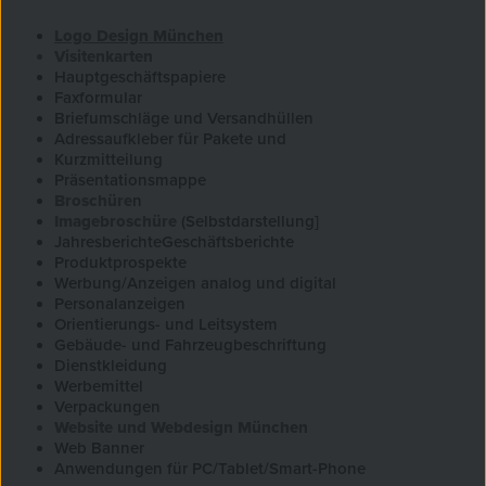
Logo Design München
Visitenkarten
Hauptgeschäftspapiere
Faxformular
Briefumschläge und Versandhüllen
Adressaufkleber für Pakete und
Kurzmitteilung
Präsentationsmappe
Broschüre
n
Imagebroschüre
(Selbstdarstellung]
JahresberichteGeschäftsberichte
Produktprospekte
Werbung/Anzeigen analog und digital
Personalanzeigen
Orientierungs- und Leitsystem
Gebäude- und Fahrzeugbeschriftung
Dienstkleidung
Werbemittel
Verpackungen
Website und Webdesign München
Web Banner
Anwendungen für PC/Tablet/Smart-Phone