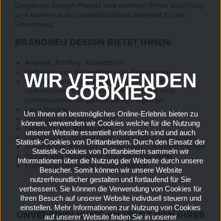
Corporate Design
-Projekt und erstellen Ihnen kurzfristig
und kostenlos ein unverbindliches Angebot für die
Umsetzung.
BRANDNEU DESIGN BIETET IHNEN:
Analyse, Briefing, Konzeption
Definition von Kernwerten und Zielgruppen
WIR VERWENDEN
Überarbeitung bzw. Weiterentwicklung des
COOKIES
vorhandenen Erscheinungsbildes durch eine
professionelle
Corporate Design Agentur
Logo Design
Um Ihnen ein bestmögliches Online-Erlebnis bieten zu
Festlegung der
Hausschrift
können, verwenden wir Cookies welche für die Nutzung
Definition der
Bildsprache
unserer Website essentiell erforderlich sind und auch
Entwicklung von Formaten und
Gestaltungsrastern
Statistik-Cookies von Drittanbietern. Durch den Einsatz der
Auswahl der Papierart und Veredelungsmöglichkeiten
Statistik-Cookies von Drittanbietern sammeln wir
Design und Produktion des
Internetauftritts
Informationen über die Nutzung der Website durch unsere
Erstellung
Corporate Design-Manual
Besucher. Somit können wir unsere Website
nutzerfreundlicher gestalten und fortlaufend für Sie
verbessern. Sie können die Verwendung von Cookies für
Ihren Besuch auf unserer Website indivduell steuern und
einstellen. Mehr Informationen zur Nutzung von Cookies
UNVERBINDLICHES ANGEBOT VON IHRER
auf unserer Website finden Sie in unserer