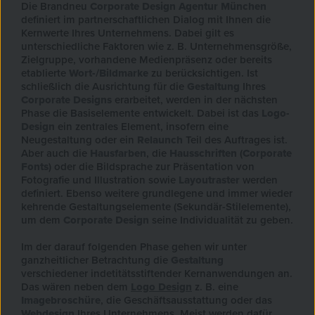
Die Brandneu
Corporate Design Agentur München
definiert im partnerschaftlichen Dialog mit Ihnen die
Kernwerte Ihres Unternehmens. Dabei gilt es
unterschiedliche Faktoren wie z. B. Unternehmensgröße,
Zielgruppe, vorhandene Medienpräsenz oder bereits
etablierte
Wort-/Bildmarke
zu berücksichtigen. Ist
schließlich die Ausrichtung für die
Gestaltung
Ihres
Corporate Designs
erarbeitet, werden in der nächsten
Phase die Basiselemente entwickelt. Dabei ist das
Logo-
Design
ein zentrales Element, insofern eine
Neugestaltung oder ein
Relaunch
Teil des Auftrages ist.
Aber auch die
Hausfarben
, die
Hausschriften
(
Corporate
Fonts
) oder die Bildsprache zur Präsentation von
Fotografie und Illustration sowie
Layoutraster
werden
definiert. Ebenso weitere grundlegene und immer wieder
kehrende Gestaltungselemente (Sekundär-Stilelemente),
um dem
Corporate Design
seine Individualität zu geben.
Im der darauf folgenden Phase gehen wir unter
ganzheitlicher Betrachtung die
Gestaltung
verschiedener indetitätsstiftender Kernanwendungen an.
Das wären neben dem
Logo Design
z. B. eine
Imagebroschüre
, die Geschäftsausstattung oder das
Webdesign
Ihres Unternehmens. Meist werden dafür,