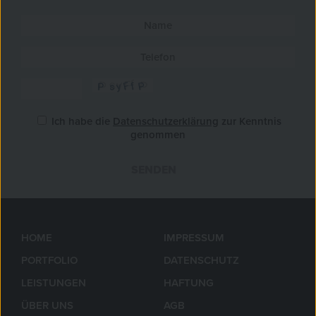
Ich habe die
Datenschutzerklärung
zur Kenntnis
genommen
SENDEN
»
HOME
IMPRESSUM
PORTFOLIO
DATENSCHUTZ
LEISTUNGEN
HAFTUNG
ÜBER UNS
AGB